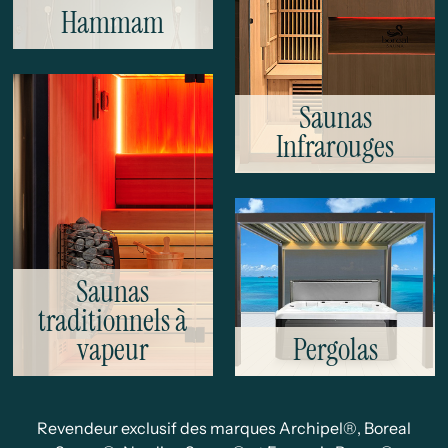
Hammam
Saunas
Infrarouges
Saunas
traditionnels à
vapeur
Pergolas
Revendeur exclusif des marques Archipel®, Boreal