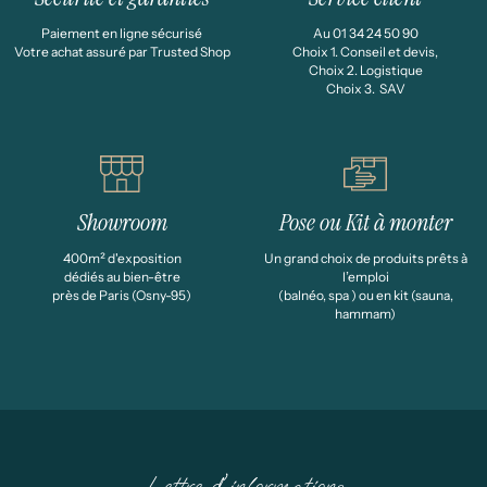
Paiement en ligne sécurisé
Au 01 34 24 50 90
Votre achat assuré par Trusted Shop
Choix 1. Conseil et devis,
Choix 2. Logistique
Choix 3. SAV
Showroom
Pose ou Kit à monter
400m² d'exposition
Un grand choix de produits prêts à
dédiés au bien-être
l’emploi
près de Paris (Osny-95)
(balnéo, spa ) ou en kit (sauna,
hammam)
Lettre d'informations