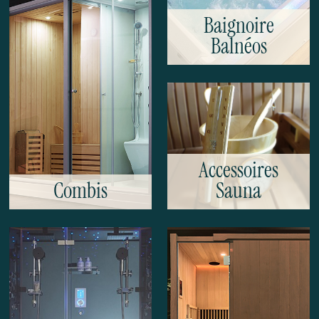
Baignoire
Balnéos
Accessoires
Combis
Sauna