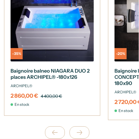
-35%
-20%
Baignoire balneo NIAGARA DUO 2
Baignoire
places ARCHIPEL® -180x126
CONCEPT 
180x90
ARCHIPEL®
ARCHIPEL®
2 860,00 €
4 400,00 €
2 720,00 
En stock
En stock
Suivant
Précédent