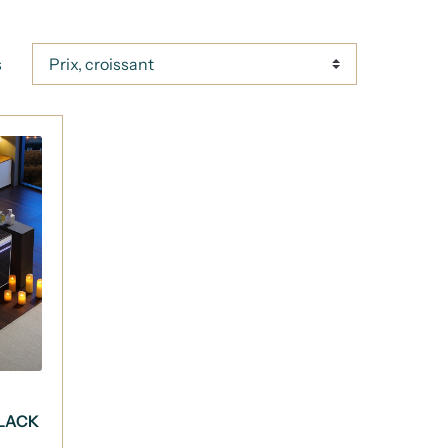
s
BLACK
-