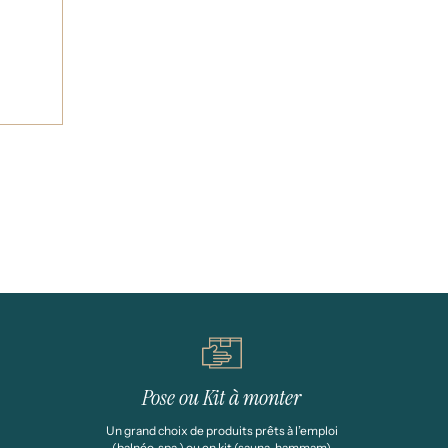
Pose ou Kit à monter
Un grand choix de produits prêts à l’emploi
(balnéo, spa ) ou en kit (sauna, hammam)