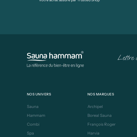
Lettre 
NOS UNIVERS
NOS MARQUES
Sauna
Archipel
Hammam
Boreal Sauna
Combi
François Roger
Spa
Harvia