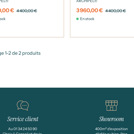
PEL®
ARCHIPEL®
180x90
0,00 €
3 960,00 €
4 400,00 €
4 400,00 €
tock
En stock
e 1-2 de 2 produits
Service client
Showroom
Au 01 34 24 50 90
400m² d'exposition
Choix 1. Conseil et devis,
dédiés au bien-être