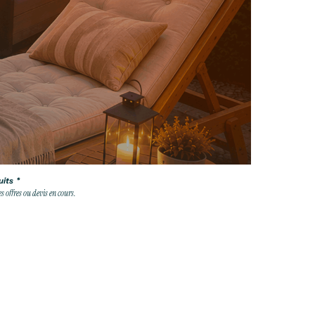
its *
 offres ou devis en cours.