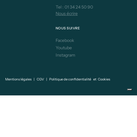
Tel :
01 34 24 50 90
Nous écrire
NOUS SUIVRE
Facebook
Youtube
Instagram
Mentions légales
|
CGV
|
Politique de confidentialité
et
Cookies