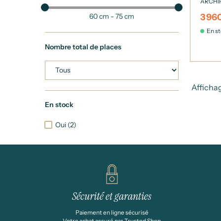
ARCHI
60 cm - 75 cm
3 96
En s
Nombre total de places
Affichag
En stock
Oui
(2)
Sécurité et garanties
Paiement en ligne sécurisé
Votre achat assuré par Trusted Shop