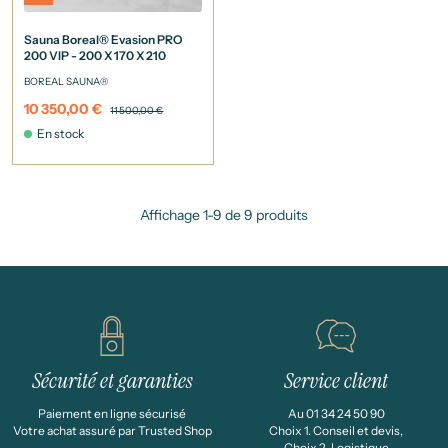
Sauna Boreal® Evasion PRO
200 VIP - 200 X 170 X 210
BOREAL SAUNA®
10 350,00 €
11 500,00 €
En stock
Affichage 1-9 de 9 produits
Sécurité et garanties
Service client
Paiement en ligne sécurisé
Au 01 34 24 50 90
Votre achat assuré par Trusted Shop
Choix 1. Conseil et devis,
Choix 2. Logistique