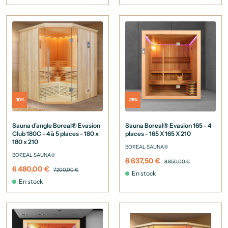
-10%
-25%
Sauna d'angle Boreal® Evasion
Sauna Boreal® Evasion 165 - 4
Club 180C - 4 à 5 places - 180 x
places - 165 X 165 X 210
180 x 210
BOREAL SAUNA®
BOREAL SAUNA®
6 637,50 €
8 850,00 €
6 480,00 €
7 200,00 €
En stock
En stock