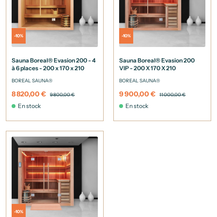
-10%
-10%
Sauna Boreal® Evasion 200 - 4
Sauna Boreal® Evasion 200
à 6 places - 200 x 170 x 210
VIP - 200 X 170 X 210
BOREAL SAUNA®
BOREAL SAUNA®
8 820,00 €
9 900,00 €
9 800,00 €
11 000,00 €
En stock
En stock
-10%