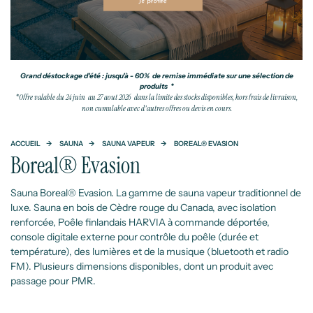
Grand déstockage d'été : jusqu'à - 60% de remise immédiate sur une sélection de
produits *
*Offre valable du 24 juin au 27 aout 2026 dans la limite des stocks disponibles, hors frais de livraison,
non cumulable avec d'autres offres ou devis en cours.
ACCUEIL
SAUNA
SAUNA VAPEUR
BOREAL® EVASION
Boreal® Evasion
Sauna Boreal® Evasion. La gamme de sauna vapeur traditionnel de
luxe. Sauna en bois de Cèdre rouge du Canada, avec isolation
renforcée, Poêle finlandais HARVIA à commande déportée,
console digitale externe pour contrôle du poêle (durée et
température), des lumières et de la musique (bluetooth et radio
FM). Plusieurs dimensions disponibles, dont un produit avec
passage pour PMR.