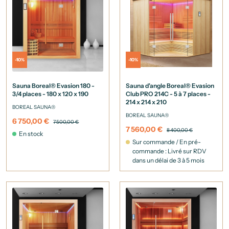
-10%
-10%
Sauna Boreal® Evasion 180 -
Sauna d'angle Boreal® Evasion
3/4 places - 180 x 120 x 190
Club PRO 214C - 5 à 7 places -
214 x 214 x 210
BOREAL SAUNA®
BOREAL SAUNA®
6 750,00 €
7 500,00 €
7 560,00 €
8 400,00 €
En stock
Sur commande / En pré-
commande : Livré sur RDV
dans un délai de 3 à 5 mois