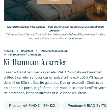
Grand déstockage d'été : jusqu'à - 60% de remise immédiate sur une sélection de
produits *
*Offre valable du 24 juin au 27 aout 2026 dans la limite des stocks disponibles, hors frais de livraison,
non cumulable avec d'autres offres ou devis en cours.
ACCUEIL
HAMMAM
HAMMAM SUR MESURE
KIT HAMMAM À CARRELER
Kit Hammam à carreler
Créer votre kit hammam à carreler RIAD. Nos cabines hammam
prêtes à carreler sont conçus en polystyrène extrudé XPS haute
densité de 80mm, Qualité garantie , Design exclusif , Choisissez
en option : la porte, le générateur de vapeur, le kit de lumière, verre
de protection, kit de ventilation et le le kit de ciel étoilé.
Prosteam® RIAD 3 : 180x120
Prosteam® RIAD 4 : 170x1