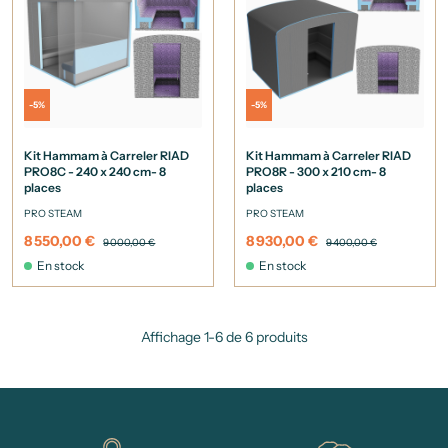
-5%
-5%
Kit Hammam à Carreler RIAD
Kit Hammam à Carreler RIAD
PRO8C - 240 x 240 cm- 8
PRO8R - 300 x 210 cm- 8
places
places
PRO STEAM
PRO STEAM
8 550,00 €
8 930,00 €
9 000,00 €
9 400,00 €
En stock
En stock
Affichage 1-6 de 6 produits