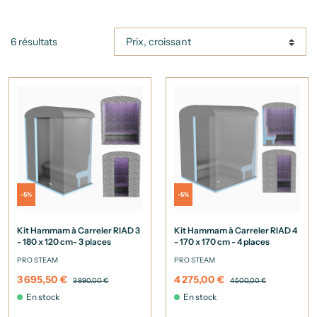
6 résultats
-5%
-5%
Kit Hammam à Carreler RIAD 3
Kit Hammam à Carreler RIAD 4
- 180 x 120 cm- 3 places
- 170 x 170 cm - 4 places
PRO STEAM
PRO STEAM
3 695,50 €
4 275,00 €
3 890,00 €
4 500,00 €
En stock
En stock