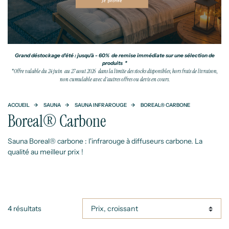
Grand déstockage d'été : jusqu'à - 60% de remise immédiate sur une sélection de
produits *
*Offre valable du 24 juin au 27 aout 2026 dans la limite des stocks disponibles, hors frais de livraison,
non cumulable avec d'autres offres ou devis en cours.
ACCUEIL
SAUNA
SAUNA INFRAROUGE
BOREAL® CARBONE
Boreal® Carbone
Sauna Boreal® carbone : l'infrarouge à diffuseurs carbone. La
qualité au meilleur prix !
4 résultats