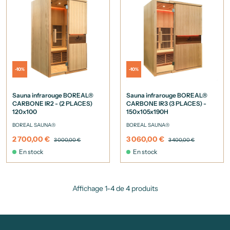
-10%
-10%
Sauna infrarouge BOREAL®
Sauna infrarouge BOREAL®
CARBONE IR2 - (2 PLACES)
CARBONE IR3 (3 PLACES) -
120x100
150x105x190H
BOREAL SAUNA®
BOREAL SAUNA®
2 700,00 €
3 060,00 €
3 000,00 €
3 400,00 €
En stock
En stock
Affichage 1-4 de 4 produits