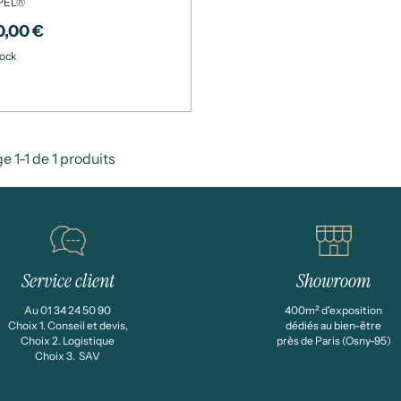
PEL®
0,00 €
tock
e 1-1 de 1 produits
Service client
Showroom
Au 01 34 24 50 90
400m² d'exposition
Choix 1. Conseil et devis,
dédiés au bien-être
Choix 2. Logistique
près de Paris (Osny-95)
Choix 3. SAV