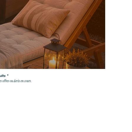
its *
 offres ou devis en cours.