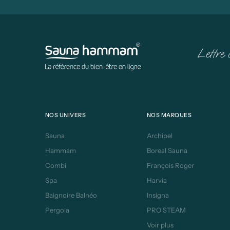
Lettre 
NOS UNIVERS
NOS MARQUES
Sauna
Archipel
Hammam
Boreal Sauna
Combi
François Roger
Spa
Harvia
Baignoire Balnéo
Insigna
Pergola
PRO STEAM
Voir plus