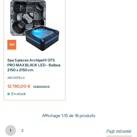
-10%
Spa 5 places Archipel® GT5
PRO MAX BLACK LED - Balboa
2150 x 2150 cm
ARCHIPEL®
12 780,00 €
14 200,00 €
En stock
Affichage 1-15 de 16 produits
Page suivante
1
2