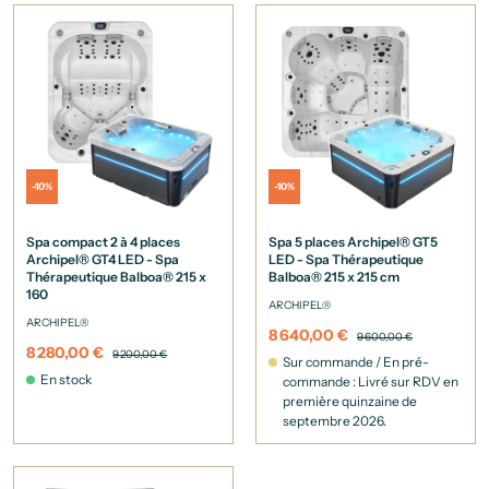
-10%
-10%
Spa compact 2 à 4 places
Spa 5 places Archipel® GT5
Archipel® GT4 LED - Spa
LED - Spa Thérapeutique
Thérapeutique Balboa® 215 x
Balboa® 215 x 215 cm
160
ARCHIPEL®
ARCHIPEL®
8 640,00 €
9 600,00 €
8 280,00 €
9 200,00 €
Sur commande / En pré-
En stock
commande : Livré sur RDV en
première quinzaine de
septembre 2026.