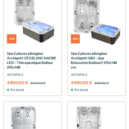
-40%
-20%
Spa 2 places allongées
Spa 2 places allongées
Archipel® GT2 BLANC NACRE
Archipel® GR2 - Spa
LED - Thérapeutique Balboa
Relaxation Balboa® 210x148
210x148
cm
ARCHIPEL®
ARCHIPEL®
4 800,00 €
4 960,00 €
8 000,00 €
6 200,00 €
En stock
En stock