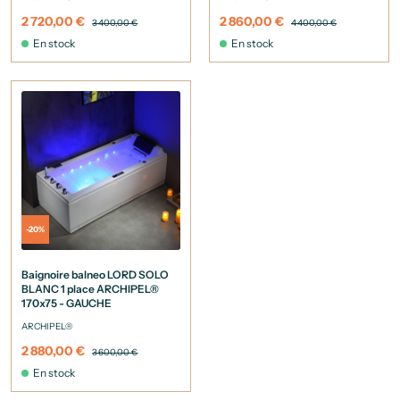
2 720,00 €
2 860,00 €
3 400,00 €
4 400,00 €
En stock
En stock
-20%
Baignoire balneo LORD SOLO
BLANC 1 place ARCHIPEL®
170x75 - GAUCHE
ARCHIPEL®
2 880,00 €
3 600,00 €
En stock