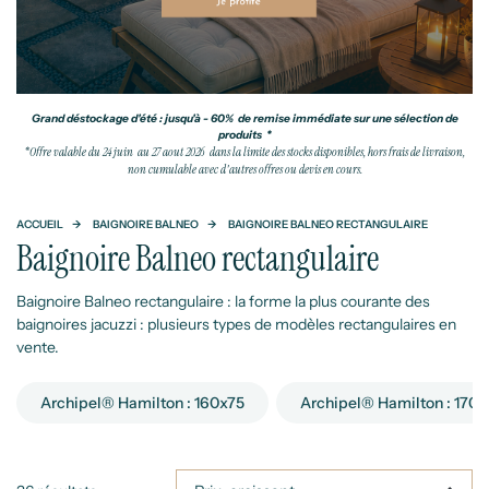
Grand déstockage d'été : jusqu'à - 60% de remise immédiate sur une sélection de
produits *
*Offre valable du 24 juin au 27 aout 2026 dans la limite des stocks disponibles, hors frais de livraison,
non cumulable avec d'autres offres ou devis en cours.
ACCUEIL
BAIGNOIRE BALNEO
BAIGNOIRE BALNEO RECTANGULAIRE
Baignoire Balneo rectangulaire
Baignoire Balneo rectangulaire : la forme la plus courante des
baignoires jacuzzi : plusieurs types de modèles rectangulaires en
vente.
Archipel® Hamilton : 160x75
Archipel® Hamilton : 170x