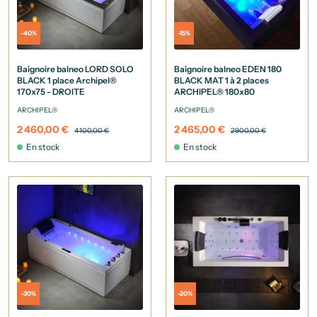
-40%
-15%
Baignoire balneo LORD SOLO
Baignoire balneo EDEN 180
BLACK 1 place Archipel®
BLACK MAT 1 à 2 places
170x75 - DROITE
ARCHIPEL® 180x80
ARCHIPEL®
ARCHIPEL®
2 460,00 €
2 465,00 €
4 100,00 €
2 900,00 €
En stock
En stock
-30%
-20%