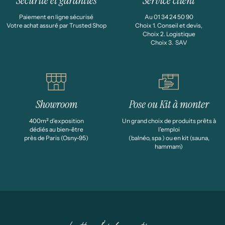
Sécurité et garanties
Service client
Paiement en ligne sécurisé
Au 01 34 24 50 90
Votre achat assuré par Trusted Shop
Choix 1. Conseil et devis,
Choix 2. Logistique
Choix 3. SAV
Showroom
Pose ou Kit à monter
400m² d'exposition
Un grand choix de produits prêts à
dédiés au bien-être
l’emploi
près de Paris (Osny-95)
(balnéo, spa ) ou en kit (sauna,
hammam)