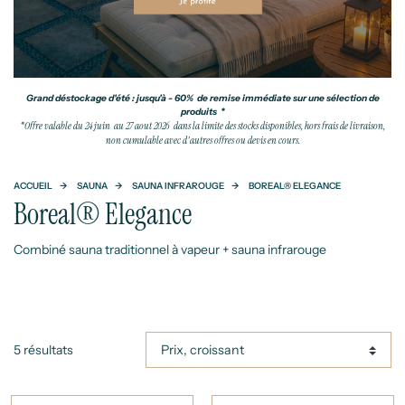
Grand déstockage d'été : jusqu'à - 60% de remise immédiate sur une sélection de
produits *
*Offre valable du 24 juin au 27 aout 2026 dans la limite des stocks disponibles, hors frais de livraison,
non cumulable avec d'autres offres ou devis en cours.
ACCUEIL
SAUNA
SAUNA INFRAROUGE
BOREAL® ELEGANCE
Boreal® Elegance
Combiné sauna traditionnel à vapeur + sauna infrarouge
5 résultats