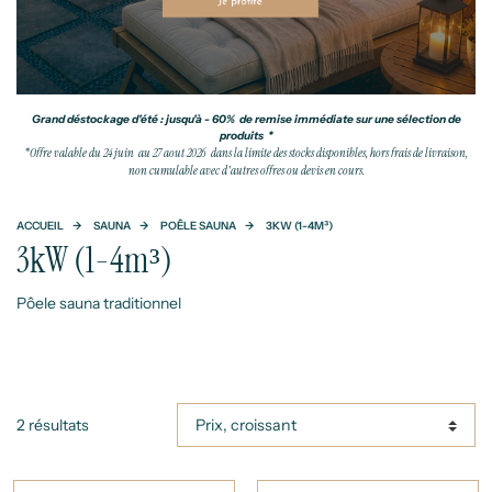
Grand déstockage d'été : jusqu'à - 60% de remise immédiate sur une sélection de
produits *
*Offre valable du 24 juin au 27 aout 2026 dans la limite des stocks disponibles, hors frais de livraison,
non cumulable avec d'autres offres ou devis en cours.
ACCUEIL
SAUNA
POÊLE SAUNA
3KW (1-4M³)
3kW (1-4m³)
Pôele sauna traditionnel
2 résultats