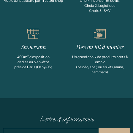
Votre achat assuré par Trusted Shop
Choix 1. Conseil et devis,
Choix 2. Logistique
Choix 3. SAV
Showroom
Pose ou Kit à monter
400m² d'exposition
Un grand choix de produits prêts à
dédiés au bien-être
l’emploi
près de Paris (Osny-95)
(balnéo, spa ) ou en kit (sauna,
hammam)
Lettre d'informations