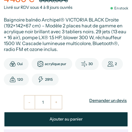
Livré sur RDV sous 4 à 8 jours ouvrés
En stock
Baignoire balnéo Archipel® VICTORIA BLACK Droite
(192×142×67 cm) – Modèle 2 places haut de gamme en
acrylique noir brillant avec 3 tabliers noirs. 29 jets (13 eau
+ 16 air), pompe LX® 1.5 HP, blower 300 W, réchauffeur
1500 W. Cascade lumineuse multicolore, Bluetooth®,
radio FM et ozone inclus.
Oui
acrylique pur
30
2
120
2915
Demander un devis
-
+
Ajouter au panier