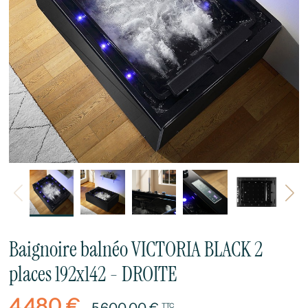
Précédent
Sui
Baignoire balnéo VICTORIA BLACK 2
places 192x142 - DROITE
4 480 €
5 600,00 €
TTC