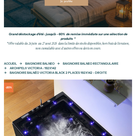
Grand déstockage d'été : jusqu'à - 60% de remise immédiate sur une sélection de
produits *
*Offre valable du 24 juin au 27 aout 2026 dans la limite des stocks disponibles, hors frais de livraison,
non cumulable avec d'autres offres ou devis en cours.
ACCUEIL
BAIGNOIRE BALNEO
BAIGNOIRE BALNEO RECTANGULAIRE
ARCHIPEL® VICTORIA : 192X142
BAIGNOIRE BALNÉO VICTORIA BLACK 2 PLACES 192X142 - DROITE
-20%