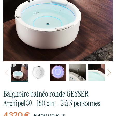
Précédent
Sui
Baignoire balnéo ronde GEYSER
Archipel®- 160 cm - 2 à 3 personnes
4 320 €
5 400,00 €
TTC