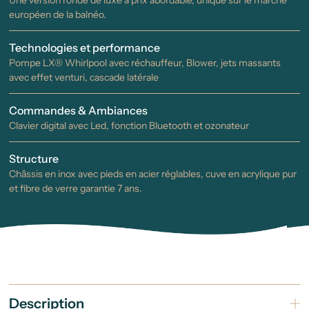
européen de la balnéo.
Technologies et performance
Pompe LX® Whirlpool avec réchauffeur, Blower, jets massants
avec effet venturi, cascade latérale
Commandes & Ambiances
Clavier digital avec Led, fonction Bluetooth et ozonateur
Structure
Châssis en inox avec pieds en acier réglables, cuve en acrylique pur
et fibre de verre garantie 7 ans.
Description