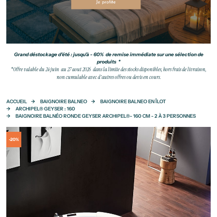
Grand déstockage d'été : jusqu'à - 60% de remise immédiate sur une sélection de
produits *
*Offre valable du 24 juin au 27 aout 2026 dans la limite des stocks disponibles, hors frais de livraison,
non cumulable avec d'autres offres ou devis en cours.
ACCUEIL
BAIGNOIRE BALNEO
BAIGNOIRE BALNEO EN ÎLOT
ARCHIPEL® GEYSER : 160
BAIGNOIRE BALNÉO RONDE GEYSER ARCHIPEL®- 160 CM - 2 À 3 PERSONNES
-20%