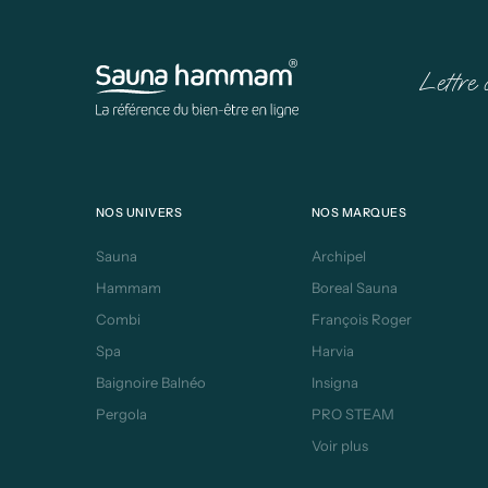
Lettre 
NOS UNIVERS
NOS MARQUES
Sauna
Archipel
Hammam
Boreal Sauna
Combi
François Roger
Spa
Harvia
Baignoire Balnéo
Insigna
Pergola
PRO STEAM
Voir plus