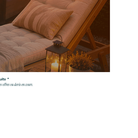
its *
 offres ou devis en cours.