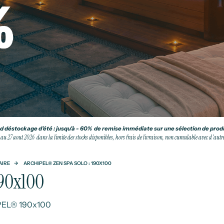
 déstockage d'été : jusqu'à - 60% de remise immédiate sur une sélection de produ
 au 27 aout 2026 dans la limite des stocks disponibles, hors frais de livraison, non cumulable avec d'autres
AIRE
ARCHIPEL® ZEN SPA SOLO : 190X100
190x100
IPEL® 190x100