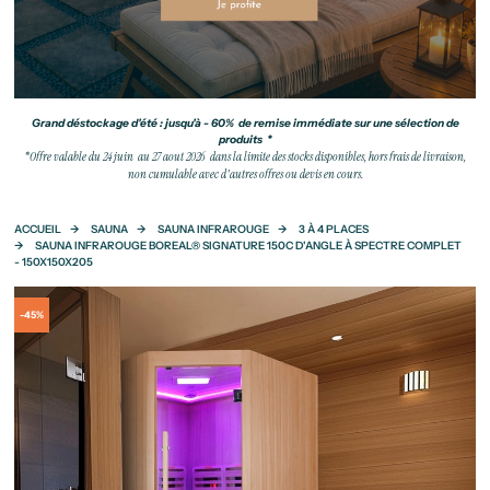
Grand déstockage d'été : jusqu'à - 60% de remise immédiate sur une sélection de
produits *
*Offre valable du 24 juin au 27 aout 2026 dans la limite des stocks disponibles, hors frais de livraison,
non cumulable avec d'autres offres ou devis en cours.
ACCUEIL
SAUNA
SAUNA INFRAROUGE
3 À 4 PLACES
SAUNA INFRAROUGE BOREAL® SIGNATURE 150C D'ANGLE À SPECTRE COMPLET
- 150X150X205
-45%