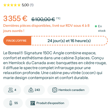
3 355 €
6 100,00 €
TTC
Dernières pièces disponibles, livré sur RDV sous 4 à 8
En
jours ouvrés !
stock
24 jour(s) et 16 heure(s)
FIN DE L'OFFRE
Le Boreal® Signature 150C Angle combine espace,
confort et esthétisme dans une cabine 3 places. Conçu
en Hemlock du Canada avec banquettes en cèdre rouge,
il diffuse le spectre complet infrarouge pour une
relaxation profonde. Une cabine peu vitrée (cocon) qui
marie design contemporain et confort durable.
4
243
Hemlock canadien
55
Produit d'exposition